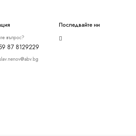
ация
Последвайте ни
те въпрос?
59 87 8129229
slav.nenov@abv.bg