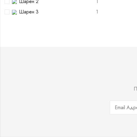
Шарен 2
1
Шарен 3
1
П