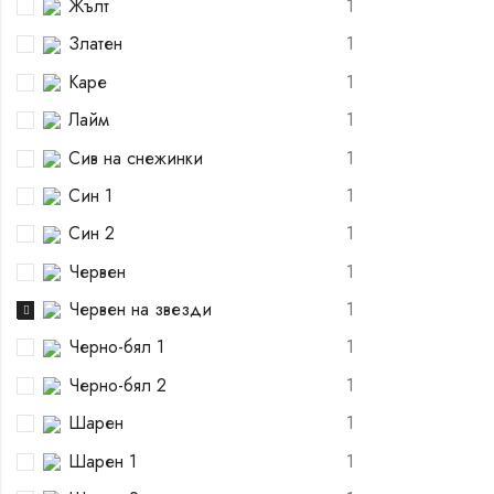
Жълт
1
Златен
1
Каре
1
Лайм
1
Сив на снежинки
1
Син 1
1
Син 2
1
Червен
1
Червен на звезди
1
Черно-бял 1
1
Черно-бял 2
1
Шарен
1
Шарен 1
1