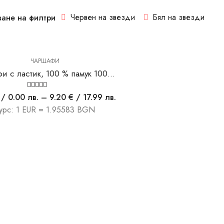
Червен на звезди
Бял на звезди
ване на филтри
ЧАРШАФИ
Чаршафи с ластик, 100 % памук 100/200см
Оценено на
/ 0.00 лв.
–
9.20
€
/ 17.99 лв.
5.00
от 5
урс: 1 EUR = 1.95583 BGN