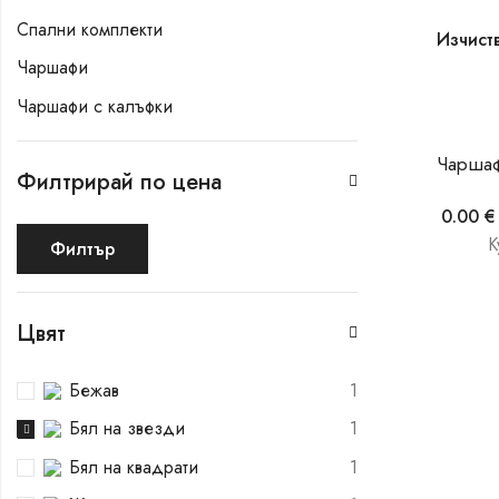
Спални комплекти
Изчист
Чаршафи
Чаршафи с калъфки
Филтрирай по цена
0.00
€
К
Филтър
Цвят
Бежав
1
Бял на звезди
1
Бял на квадрати
1