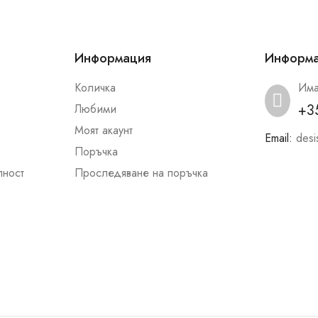
Информация
Информ
Количка
Има
+3
Любими
Моят акаунт
Email:
desi
Поръчка
лност
Проследяване на поръчка