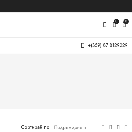
0
0
+(359) 87 8129229
Сортирай по