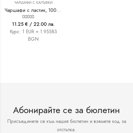
ЧАРШАФИ С КАЛЪФКИ
Чаршафи с ластик, 100 % памук 140/200см с две калъфки
Оценено на
11.25
€
/ 22.00 лв.
5.00
от 5
Курс: 1 EUR = 1.95583
BGN
Абонирайте се за бюлетин
Присъединете се към нашия бюлетин и вземете код за
отстъпка.