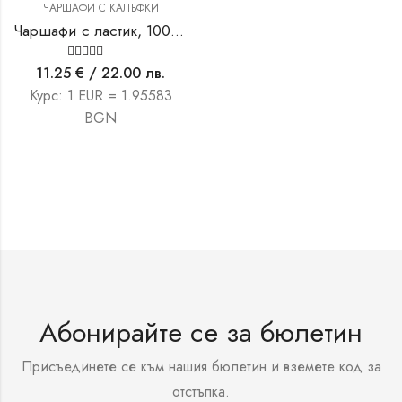
ЧАРШАФИ С КАЛЪФКИ
Чаршафи с ластик, 100 % памук 140/200см с две калъфки
Оценено на
11.25
€
/ 22.00 лв.
5.00
от 5
Курс: 1 EUR = 1.95583
BGN
Абонирайте се за бюлетин
Присъединете се към нашия бюлетин и вземете код за
отстъпка.