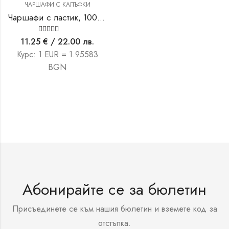
ЧАРШАФИ С КАЛЪФКИ
Чаршафи с ластик, 100 % памук 140/200см с две калъфки
Оценено на
11.25
€
/ 22.00 лв.
5.00
от 5
Курс: 1 EUR = 1.95583
BGN
Абонирайте се за бюлетин
Присъединете се към нашия бюлетин и вземете код за
отстъпка.