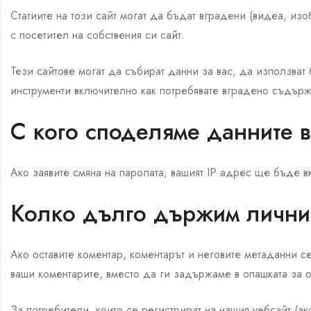
Статиите на този сайт могат да бъдат вградени (видеа, из
с посетител на собствения си сайт.
Тези сайтове могат да събират данни за вас, да използват 
инструменти включително как потребявате вградено съдържа
С кого споделяме данните 
Ако заявите смяна на паролата, вашият IP адрес ще бъде в
Колко дълго държим лични
Ако оставите коментар, коментарът и неговите метаданни 
ваши коментарите, вместо да ги задържаме в опашката за 
За потребители, които се регистрират на нашия уебсайт (ак