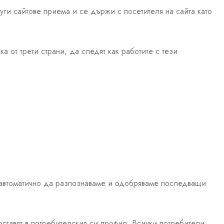
уги сайтове приема и се държи с посетителя на сайта като
а от трети страни, да следят как работите с тези
м автоматично да разпознаваме и одобряваме последващи
оставят в потребителския си профил. Всички потребители