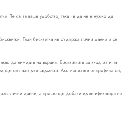
ки. Те са за ваше удобство, така че да не е нужно да
бисквитки. Тази бисквитка не съдържа лични данни и се
акво да виждате на екрана. Бисквитките за вход изтичат
ход ще се пази две седмици. Ако излезете от профила си,
държа лични данни, а просто ще добави идентификатора на