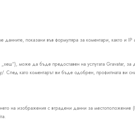
ме данните, показани във формуляра за коментари, както и IP
„хеш“), може да бъде предоставен на услугата Gravatar, за 
rivacy/. След като коментарът ви бъде одобрен, профилната ви
ването на изображения с вградени данни за местоположение (E
та.