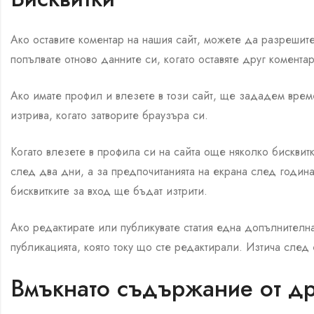
Ако оставите коментар на нашия сайт, можете да разрешите 
попълвате отново данните си, когато оставяте друг комента
Ако имате профил и влезете в този сайт, ще зададем врем
изтрива, когато затворите браузъра си.
Когато влезете в профила си на сайта още няколко бисквитк
след два дни, а за предпочитанията на екрана след годин
бисквитките за вход ще бъдат изтрити.
Ако редактирате или публикувате статия една допълнителн
публикацията, която току що сте редактирали. Изтича след
Вмъкнато съдържание от др