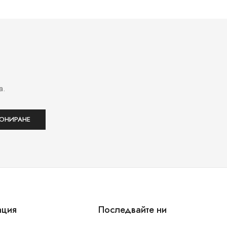
а.
ация
Последвайте ни