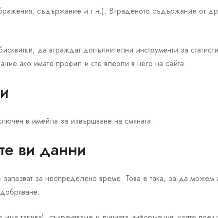
ображения, съдържание и т.н.). Вграденото съдържание от др
бисквитки, да вграждат допълнителни инструменти за статистик
ние ако имате профил и сте влезли в него на сайта.
ви
ключен в имейла за извършване на смяната.
те ви данни
се запазват за неопределено време. Това е така, за да може
одобряване.
о има такива), съхраняваме и личната информация, която пред