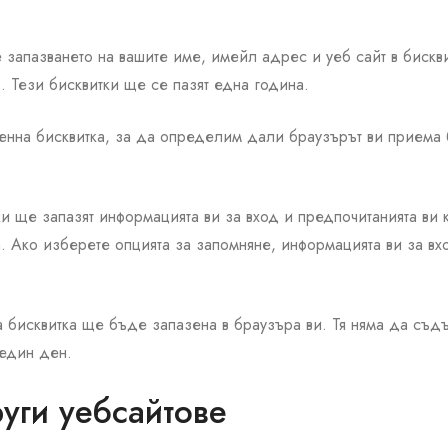
запазването на вашите име, имейл адрес и уеб сайт в бисквит
р. Тези бисквитки ще се пазят една година.
енна бисквитка, за да определим дали браузърът ви приема 
и ще запазят информацията ви за вход и предпочитанията ви к
а. Ако изберете опцията за запомняне, информацията ви за в
а бисквитка ще бъде запазена в браузъра ви. Тя няма да съ
 един ден.
уги уебсайтове