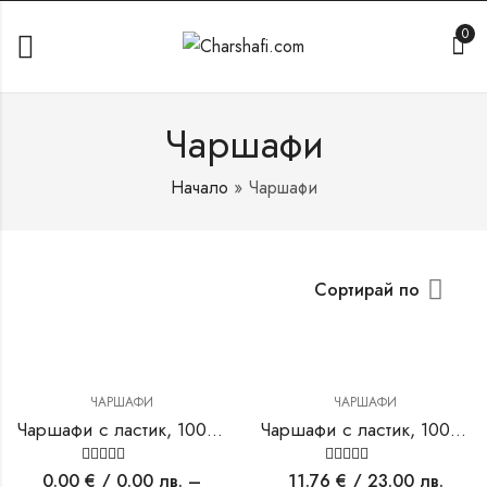
0
Чаршафи
Начало
»
Чаршафи
Сортирай по
ЧАРШАФИ
ЧАРШАФИ
Чаршафи с ластик, 100 % памук 100/200см
Чаршафи с ластик, 100 % памук 160/200см
Оценено на
Оценено на
0.00
€
/ 0.00 лв.
–
11.76
€
/ 23.00 лв.
5.00
от 5
5.00
от 5